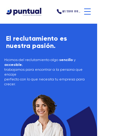
81 1199 9907
El re
c
lutamiento es
nuestra pasión.
Hicimos del reclutamiento algo
sencillo
y
accesible
;
trabajamos para encontrar a la persona que
encaje
perfecto con lo que necesita tu empresa para
crecer.