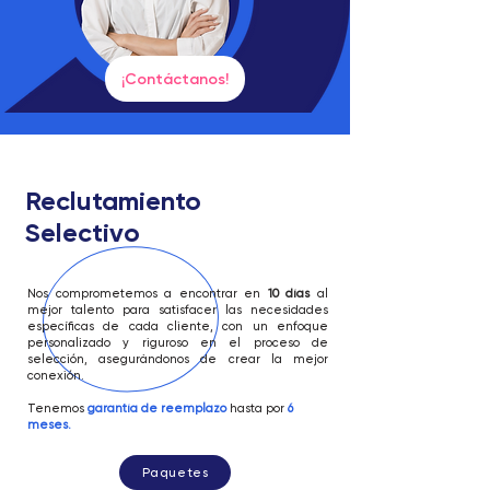
¡Contáctanos!
Reclutamiento
Selectivo
Nos comprometemos a encontrar en
10 días
al
mejor talento para satisfacer las necesidades
específicas de cada cliente, con un enfoque
personalizado y riguroso en el proceso de
selección, asegurándonos de crear la mejor
conexión.
Tenemos
garantía de reemplazo
hasta por
6
meses.
Paquetes